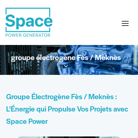
groupe électrogène Fès / Meknès
Groupe Électrogène Fès / Meknès :
L'Énergie qui Propulse Vos Projets avec
Space Power